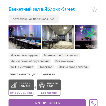
Банкетный зал в Яблоко-Street
Астрахань, ул. Яблочкова, 23а
Можно свои фрукты
Можно свои б/а напитки
Музыкальное оборудование
Велком зона
Wi-Fi / интернет
Проектор
Можно свой алкоголь
Вместимость: до 60 человек
За еду и
Аренда
напитки
зала
+
от 2 000 ₽/чел.
Бесплатно
БРОНИРОВАТЬ