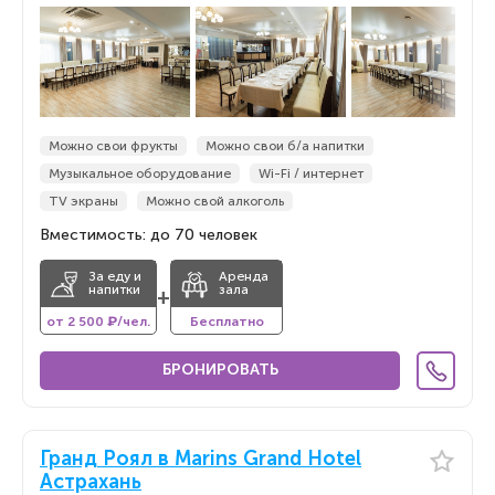
По новизне
По новизне
Можно свои фрукты
Можно свои б/а напитки
Музыкальное оборудование
Wi-Fi / интернет
TV экраны
Можно свой алкоголь
Вместимость: до 70 человек
За еду и
Аренда
напитки
зала
+
от 2 500 ₽/чел.
Бесплатно
БРОНИРОВАТЬ
Гранд Роял в Marins Grand Hotel
Астрахань