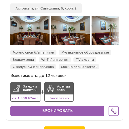
Астрахань, ул. Савушкина, 6, корп. 2
Можно свои б/а напитки
Музыкальное оборудование
Велком зона
Wi-Fi / интернет
TV экраны
С запуском фейерверка
Можно свой алкоголь
Вместимость: до 12 человек
За еду и
Аренда
напитки
зала
+
от 1 500 ₽/чел.
Бесплатно
БРОНИРОВАТЬ