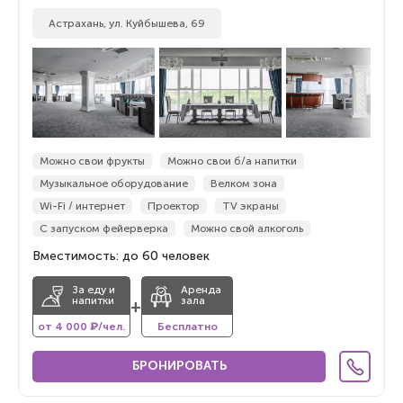
Астрахань, ул. Куйбышева, 69
Можно свои фрукты
Можно свои б/а напитки
Музыкальное оборудование
Велком зона
Wi-Fi / интернет
Проектор
TV экраны
С запуском фейерверка
Можно свой алкоголь
Вместимость: до 60 человек
За еду и
Аренда
напитки
зала
+
от 4 000 ₽/чел.
Бесплатно
БРОНИРОВАТЬ