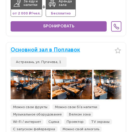
За еду и
Аренда
напитки
зала
+
от 2 000 ₽/чел.
Бесплатно
БРОНИРОВАТЬ
Основной зал в Поплавок
Астрахань, ул. Пугачева, 1
Можно свои фрукты
Можно свои б/а напитки
Музыкальное оборудование
Велком зона
Wi-Fi / интернет
Сцена
Проектор
TV экраны
С запуском фейерверка
Можно свой алкоголь