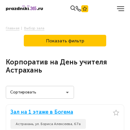
Главная
Выбор зала
Показать фильтр
Корпоратив на День учителя
Астрахань
Сортировать
Стоимость на человека
Зал на 1 этаже в Богема
Стоимость на человека
По популярности
Астрахань, ул. Бориса Алексеева, 67а
По популярности