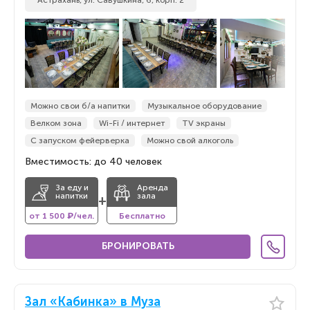
Астрахань, ул. Савушкина, 6, корп. 2
Можно свои б/а напитки
Музыкальное оборудование
Велком зона
Wi-Fi / интернет
TV экраны
С запуском фейерверка
Можно свой алкоголь
Вместимость: до 40 человек
За еду и
Аренда
напитки
зала
+
от 1 500 ₽/чел.
Бесплатно
БРОНИРОВАТЬ
Зал «Кабинка» в Муза