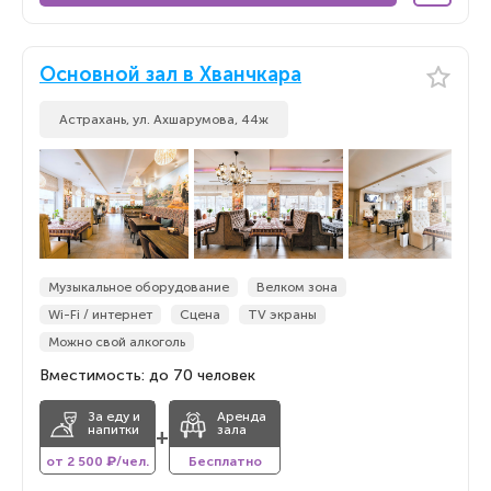
Основной зал в Хванчкара
Астрахань, ул. Ахшарумова, 44ж
Музыкальное оборудование
Велком зона
Wi-Fi / интернет
Сцена
TV экраны
Можно свой алкоголь
Вместимость: до 70 человек
За еду и
Аренда
напитки
зала
+
от 2 500 ₽/чел.
Бесплатно