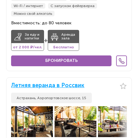
Wi-Fi / интернет
С запуском фейерверка
Можно свой алкоголь
Вместимость: до 80 человек
За еду и
Аренда
напитки
зала
+
от 2 000 ₽/чел.
Бесплатно
БРОНИРОВАТЬ
Летняя веранда в Россвик
Астрахань, Аэропортовское шоссе, 15