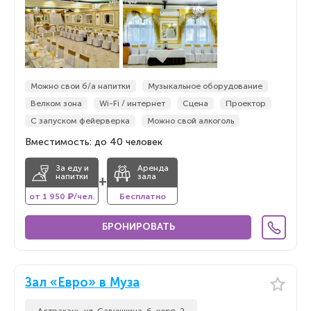
Можно свои б/а напитки
Музыкальное оборудование
Велком зона
Wi-Fi / интернет
Сцена
Проектор
С запуском фейерверка
Можно свой алкоголь
Вместимость: до 40 человек
За еду и
Аренда
напитки
зала
+
от 1 950 ₽/чел.
Бесплатно
БРОНИРОВАТЬ
Зал «Евро» в Муза