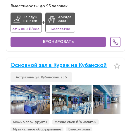
Вместимость: до 95 человек
За еду и
Аренда
напитки
зала
+
от 3 000 ₽/чел.
Бесплатно
БРОНИРОВАТЬ
Основной зал в Кураж на Кубанской
Астрахань, ул. Кубанская, 25б
Можно свои фрукты
Можно свои б/а напитки
Музыкальное оборудование
Велком зона