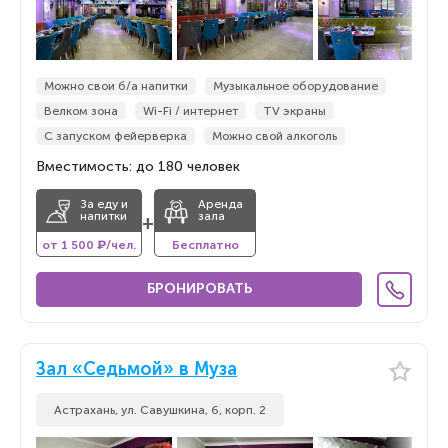
Можно свои б/а напитки
Музыкальное оборудование
Велком зона
Wi-Fi / интернет
TV экраны
С запуском фейерверка
Можно свой алкоголь
Вместимость: до 180 человек
За еду и
Аренда
напитки
зала
+
от 1 500 ₽/чел.
Бесплатно
БРОНИРОВАТЬ
Зал «Седьмой» в Муза
Астрахань, ул. Савушкина, 6, корп. 2