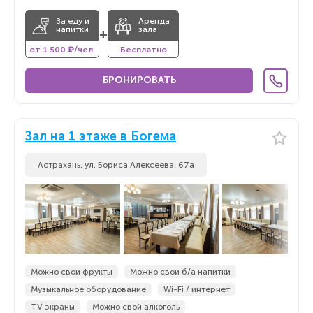
За еду и
Аренда
напитки
зала
+
от 1 500 ₽/чел.
Бесплатно
БРОНИРОВАТЬ
Зал на 1 этаже в Богема
Астрахань, ул. Бориса Алексеева, 67а
Можно свои фрукты
Можно свои б/а напитки
Музыкальное оборудование
Wi-Fi / интернет
TV экраны
Можно свой алкоголь