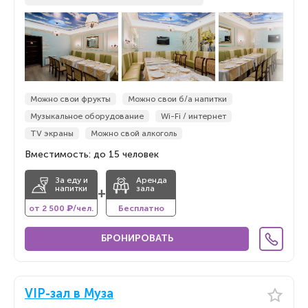
Можно свои фрукты
Можно свои б/а напитки
Музыкальное оборудование
Wi-Fi / интернет
TV экраны
Можно свой алкоголь
Вместимость: до 15 человек
За еду и
Аренда
напитки
зала
+
от 2 500 ₽/чел.
Бесплатно
БРОНИРОВАТЬ
VIP-зал в Муза