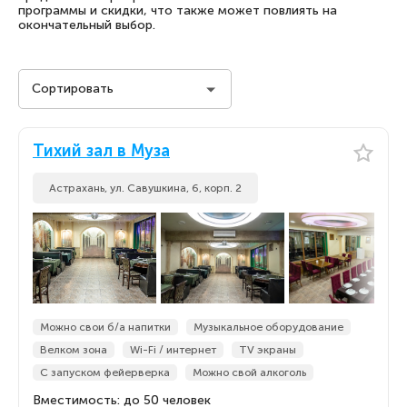
программы и скидки, что также может повлиять на
окончательный выбор.
Сортировать
Стоимость на человека
Тихий зал в Муза
Стоимость на человека
По популярности
Астрахань, ул. Савушкина, 6, корп. 2
По популярности
По новизне
По новизне
Можно свои б/а напитки
Музыкальное оборудование
Велком зона
Wi-Fi / интернет
TV экраны
С запуском фейерверка
Можно свой алкоголь
Вместимость: до 50 человек