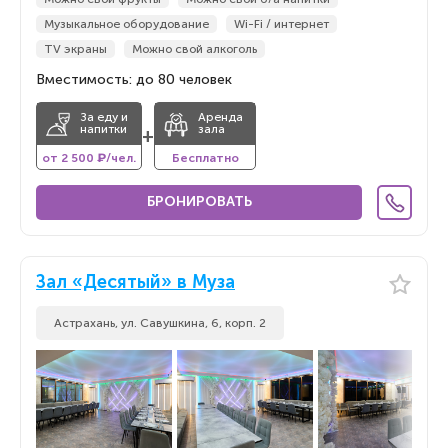
Музыкальное оборудование
Wi-Fi / интернет
TV экраны
Можно свой алкоголь
Вместимость: до 80 человек
За еду и
Аренда
напитки
зала
+
от 2 500 ₽/чел.
Бесплатно
БРОНИРОВАТЬ
Зал «Десятый» в Муза
Астрахань, ул. Савушкина, 6, корп. 2