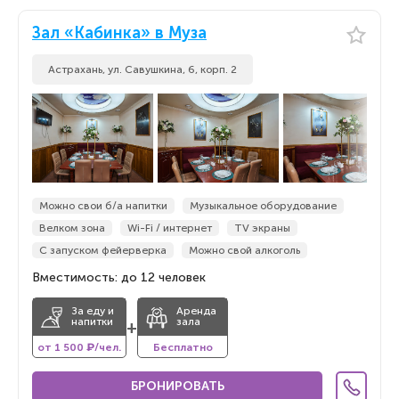
Зал «Кабинка» в Муза
Астрахань, ул. Савушкина, 6, корп. 2
Можно свои б/а напитки
Музыкальное оборудование
Велком зона
Wi-Fi / интернет
TV экраны
С запуском фейерверка
Можно свой алкоголь
Вместимость: до 12 человек
За еду и
Аренда
напитки
зала
+
от 1 500 ₽/чел.
Бесплатно
БРОНИРОВАТЬ