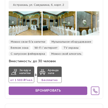
Астрахань, ул. Савушкина, 6, корп. 2
Можно свои б/а напитки
Музыкальное оборудование
Велком зона
Wi-Fi / интернет
TV экраны
С запуском фейерверка
Можно свой алкоголь
Вместимость: до 30 человек
За еду и
Аренда
напитки
зала
+
от 1 500 ₽/чел.
Бесплатно
БРОНИРОВАТЬ