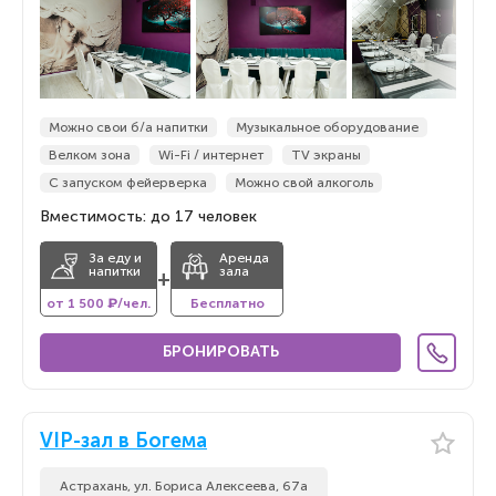
Можно свои б/а напитки
Музыкальное оборудование
Велком зона
Wi-Fi / интернет
TV экраны
С запуском фейерверка
Можно свой алкоголь
Вместимость: до 17 человек
За еду и
Аренда
напитки
зала
+
от 1 500 ₽/чел.
Бесплатно
БРОНИРОВАТЬ
VIP-зал в Богема
Астрахань, ул. Бориса Алексеева, 67а