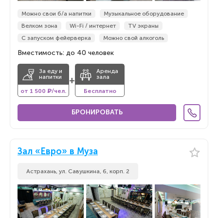
Можно свои б/а напитки
Музыкальное оборудование
Велком зона
Wi-Fi / интернет
TV экраны
С запуском фейерверка
Можно свой алкоголь
Вместимость: до 40 человек
За еду и
Аренда
напитки
зала
+
от 1 500 ₽/чел.
Бесплатно
БРОНИРОВАТЬ
Зал «Евро» в Муза
Астрахань, ул. Савушкина, 6, корп. 2