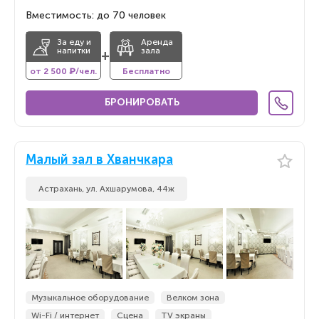
Вместимость: до 70 человек
За еду и
Аренда
напитки
зала
+
от 2 500 ₽/чел.
Бесплатно
БРОНИРОВАТЬ
Малый зал в Хванчкара
Астрахань, ул. Ахшарумова, 44ж
Музыкальное оборудование
Велком зона
Wi-Fi / интернет
Сцена
TV экраны