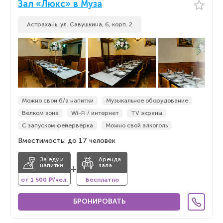
Зал «Люкс» в Муза
Астрахань, ул. Савушкина, 6, корп. 2
Можно свои б/а напитки
Музыкальное оборудование
Велком зона
Wi-Fi / интернет
TV экраны
С запуском фейерверка
Можно свой алкоголь
Вместимость: до 17 человек
За еду и
Аренда
напитки
зала
+
от 1 500 ₽/чел.
Бесплатно
БРОНИРОВАТЬ